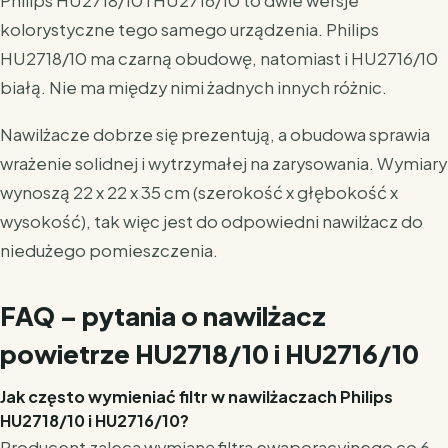
Philips HU2718/10 i HU2716/10 to dwie wersje
kolorystyczne tego samego urządzenia. Philips
HU2718/10 ma czarną obudowę, natomiast i HU2716/10
białą. Nie ma między nimi żadnych innych różnic.
Nawilżacze dobrze się prezentują, a obudowa sprawia
wrażenie solidnej i wytrzymałej na zarysowania. Wymiary
wynoszą 22 x 22 x 35 cm (szerokość x głębokość x
wysokość), tak więc jest do odpowiedni nawilżacz do
niedużego pomieszczenia.
FAQ – pytania o nawilżacz
powietrze HU2718/10 i HU2716/10
Jak często wymieniać filtr w nawilżaczach Philips
HU2718/10 i HU2716/10?
Producent zaleca wymianę filtra ewaporacyjnego co 6