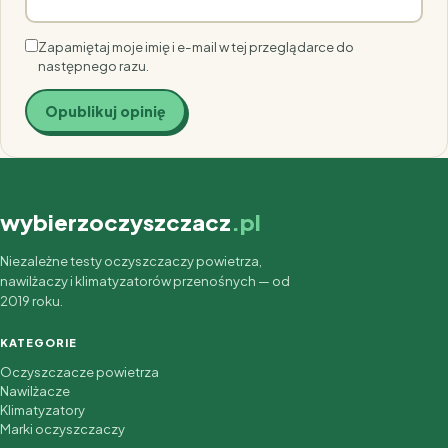
Zapamiętaj moje imię i e-mail w tej przeglądarce do
następnego razu.
wybierzoczyszczacz
.pl
Niezależne testy oczyszczaczy powietrza,
nawilżaczy i klimatyzatorów przenośnych — od
2019 roku.
KATEGORIE
Oczyszczacze powietrza
Nawilżacze
Klimatyzatory
Marki oczyszczaczy