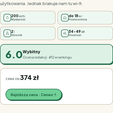
użytkowania. Jednak brakuje nam tu wi-fi.
200
do 18
ml/h
m²
Wydajność
Powierzchnia
2
34-49
l
dB
Zbiornik
Głośność
6.0
Wybitny
Ocena redakcji · #12 w rankingu
374 zł
CENA OD
Najniższa cena · Ceneo