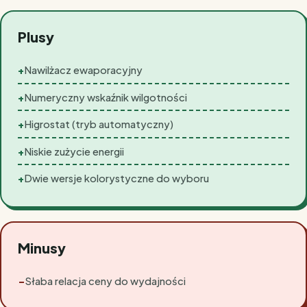
Plusy
+
Nawilżacz ewaporacyjny
+
Numeryczny wskaźnik wilgotności
+
Higrostat (tryb automatyczny)
+
Niskie zużycie energii
+
Dwie wersje kolorystyczne do wyboru
Minusy
−
Słaba relacja ceny do wydajności