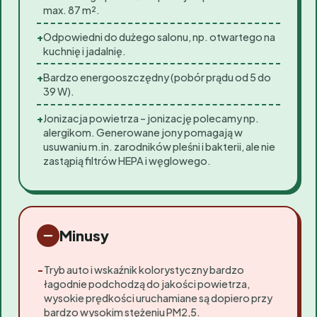
max. 87 m².
+
Odpowiedni do dużego salonu, np. otwartego na
kuchnię i jadalnię.
+
Bardzo energooszczędny (pobór prądu od 5 do
39 W).
+
Jonizacja powietrza – jonizację polecamy np.
alergikom. Generowane jony pomagają w
usuwaniu m.in. zarodników pleśni i bakterii, ale nie
zastąpią filtrów HEPA i węglowego.
Minusy
−
Tryb auto i wskaźnik kolorystyczny bardzo
łagodnie podchodzą do jakości powietrza,
wysokie prędkości uruchamiane są dopiero przy
bardzo wysokim stężeniu PM2,5.