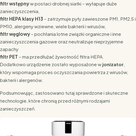
filtr wstępny
w postaci drobnej siatki – wyłapuje duże
zanieczyszczenia,
filtr HEPA klasy H13
– zatrzymuje pyły zawieszone PM1, PM2,5 i
PM10, alergeny wziewne, wiele bakterii i wirusów,
filtr węglowy
– pochłania lotne związki organiczne i inne
zanieczyszczenia gazowe oraz neutralizuje nieprzyjemne
zapachy
filtr PET
– ma przedłużać żywotność filtra HEPA.
Dodatkowo urządzenie zostało wyposażone w
jonizator
,
który wspomaga proces oczyszczania powietrza z wirusów,
bakterii i alergenów.
Podsumowując, zastosowano tutaj sprawdzone i skuteczne
technologie, które chronią przed różnymi rodzajami
zanieczyszczeń.