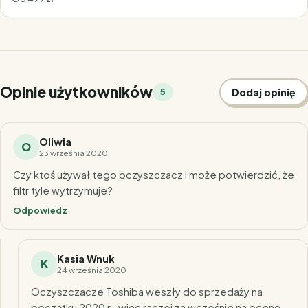
Opinie użytkowników
Dodaj opinię
5
Oliwia
O
23 września 2020
Czy ktoś używał tego oczyszczacz i może potwierdzić, że
filtr tyle wytrzymuje?
Odpowiedz
Kasia Wnuk
K
24 września 2020
Oczyszczacze Toshiba weszły do sprzedaży na
początku 2020 r., więc raczej za wcześnie na ocenę