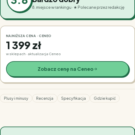
8. miejsce w rankingu · ★ Polecane przez redakcję
NAJNIŻSZA CENA · CENEO
1 399 zł
w sklepach · aktualizacja Ceneo
Zobacz cenę na Ceneo
Plusy i minusy
Recenzja
Specyfikacja
Gdzie kupić