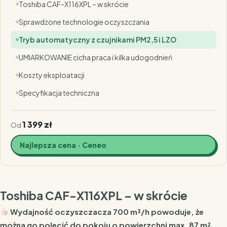
Toshiba CAF-X116XPL – w skrócie
Sprawdzone technologie oczyszczania
Tryb automatyczny z czujnikami PM2,5 i LZO
UMIARKOWANIE cicha praca i kilka udogodnień
Koszty eksploatacji
Specyfikacja techniczna
1 399 zł
Od
Najlepsza cena · Ceneo
Toshiba CAF-X116XPL – w skrócie
Wydajność oczyszczacza 700 m³/h powoduje, że
można go polecić do pokoju o powierzchni max. 87 m².