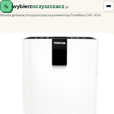
wybierz
oczyszczacz
.pl
Strona główna
/
Oczyszczacze powietrza
/
Toshiba
/
CAF-X116