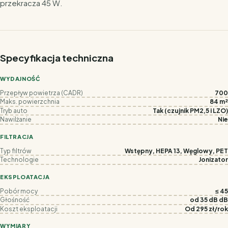
przekracza 45 W.
Specyfikacja techniczna
WYDAJNOŚĆ
Przepływ powietrza (CADR)
700
Maks. powierzchnia
84 m²
Tryb auto
Tak (czujnik PM2,5 i LZO)
Nawilżanie
Nie
FILTRACJA
Typ filtrów
Wstępny, HEPA 13, Węglowy, PET
Technologie
Jonizator
EKSPLOATACJA
Pobór mocy
≤ 45
Głośność
od 35 dB dB
Koszt eksploatacji
Od 295 zł/rok
WYMIARY