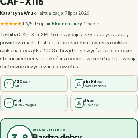
CAF-X116
Katarzyna Wnuk
aktualizacja: 7 lipca 2026
★
★
★
★
★
4.6/5
· 17 opinii
·
5 komentarzy
Ceneo ↗
Toshiba CAF-X116XPL to najwydajniejszy z oczyszczaczy
powietrza marki Toshiba, które zadebiutowały na polskim
rynku na początku 2020 r. Urządzenie wyróżnia się dobrym
stosunkiem ceny do jakości, a obecne w nim filtry zapewniają
skuteczne oczyszczanie powietrza.
700
do 84
m³/h
m²
CADR
Powierzchnia
H13
35
dB
HEPA + węgiel
Głośność
WYNIK REDAKCJI
3.8
Bardzo dobry