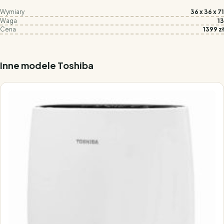
Wymiary
36 x 36 x 71
Waga
13
Cena
1399 zł
Inne modele Toshiba