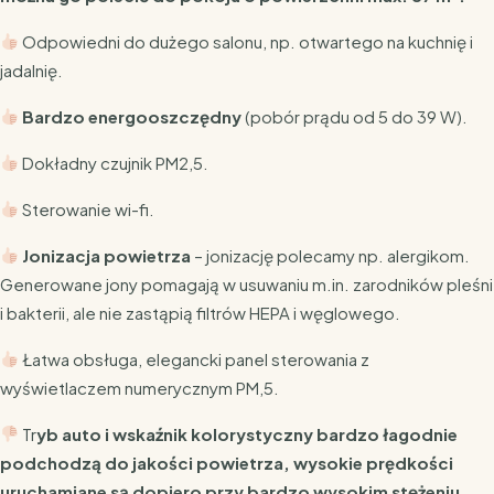
Odpowiedni do dużego salonu, np. otwartego na kuchnię i
jadalnię.
Bardzo energooszczędny
(pobór prądu od 5 do 39 W).
Dokładny czujnik PM2,5.
Sterowanie wi-fi.
Jonizacja powietrza
– jonizację polecamy np. alergikom.
Generowane jony pomagają w usuwaniu m.in. zarodników pleśni
i bakterii, ale nie zastąpią filtrów HEPA i węglowego.
Łatwa obsługa, elegancki panel sterowania z
wyświetlaczem numerycznym PM,5.
Tr
yb auto i wskaźnik kolorystyczny bardzo łagodnie
podchodzą do jakości powietrza, wysokie prędkości
uruchamiane są dopiero przy bardzo wysokim stężeniu