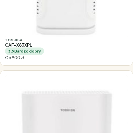
TOSHIBA
CAF-X83XPL
3.9
Bardzo dobry
Od 900 zł