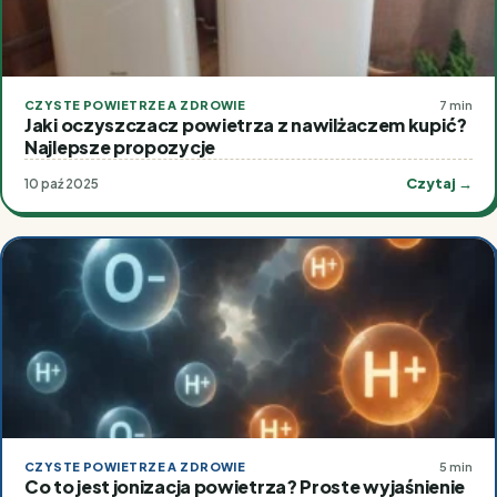
CZYSTE POWIETRZE A ZDROWIE
7 min
Jaki oczyszczacz powietrza z nawilżaczem kupić?
Najlepsze propozycje
Czytaj →
10 paź 2025
CZYSTE POWIETRZE A ZDROWIE
5 min
Co to jest jonizacja powietrza? Proste wyjaśnienie