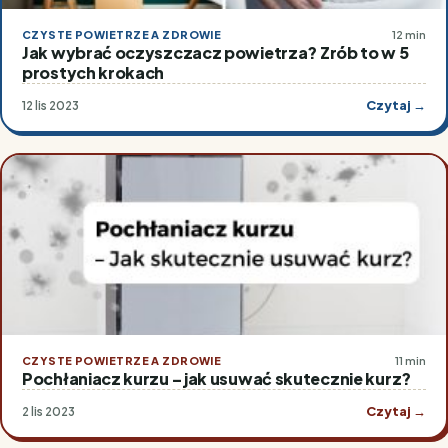
CZYSTE POWIETRZE A ZDROWIE
12 min
Jak wybrać oczyszczacz powietrza? Zrób to w 5
prostych krokach
Czytaj →
12 lis 2023
CZYSTE POWIETRZE A ZDROWIE
11 min
Pochłaniacz kurzu – jak usuwać skutecznie kurz?
Czytaj →
2 lis 2023