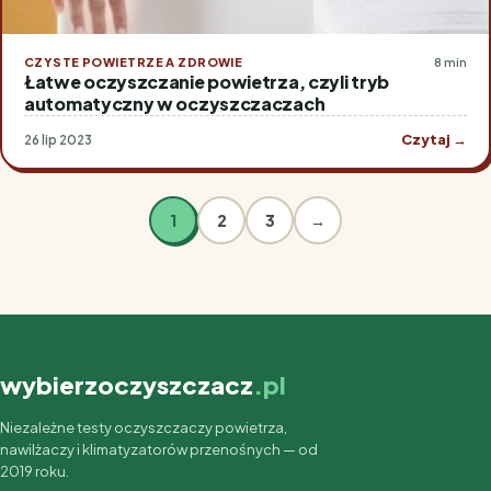
CZYSTE POWIETRZE A ZDROWIE
8 min
Łatwe oczyszczanie powietrza, czyli tryb
automatyczny w oczyszczaczach
Czytaj →
26 lip 2023
1
2
3
→
wybierzoczyszczacz
.pl
Niezależne testy oczyszczaczy powietrza,
nawilżaczy i klimatyzatorów przenośnych — od
2019 roku.