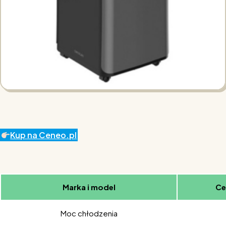
Kup na Ceneo.pl
Marka i model
Ce
Moc chłodzenia