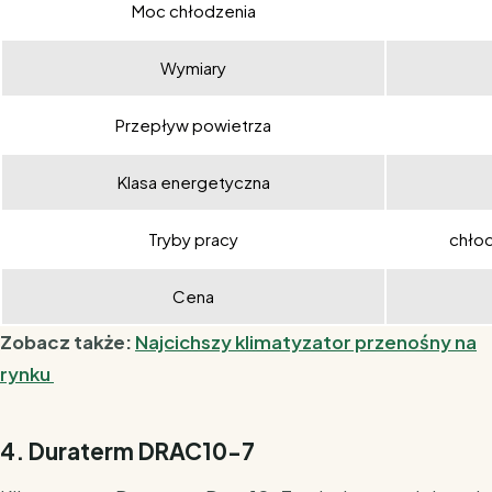
Moc chłodzenia
Wymiary
Przepływ powietrza
Klasa energetyczna
Tryby pracy
chłod
Cena
Zobacz także:
Najcichszy klimatyzator przenośny na
rynku
4. Duraterm DRAC10-7