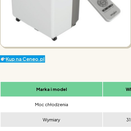
Kup na Ceneo.pl
Marka i model
W
Moc chłodzenia
Wymiary
31