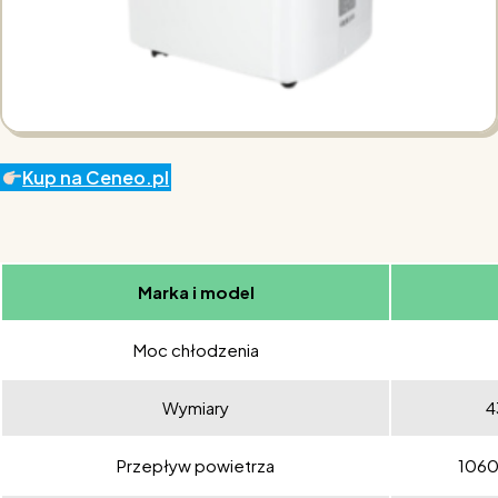
Kup na Ceneo.pl
Marka i model
Moc chłodzenia
Wymiary
4
Przepływ powietrza
1060