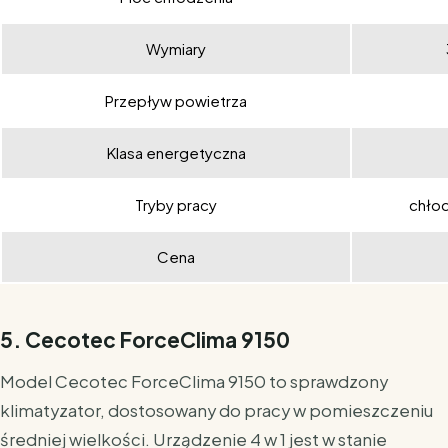
Wymiary
Przepływ powietrza
Klasa energetyczna
Tryby pracy
chłod
Cena
5. Cecotec ForceClima 9150
Model Cecotec ForceClima 9150 to sprawdzony
klimatyzator, dostosowany do pracy w pomieszczeniu
średniej wielkości. Urządzenie 4 w 1 jest w stanie