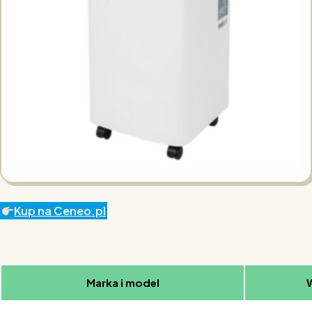
Kup na Ceneo.pl
Marka i model