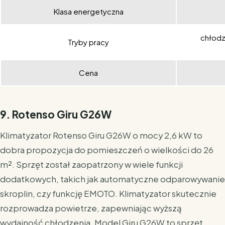
Klasa energetyczna
chłodz
Tryby pracy
Cena
9. Rotenso Giru G26W
Klimatyzator Rotenso Giru G26W o mocy 2,6 kW to
dobra propozycja do pomieszczeń o wielkości do 26
m². Sprzęt został zaopatrzony w wiele funkcji
dodatkowych, takich jak automatyczne odparowywanie
skroplin, czy funkcję EMOTO. Klimatyzator skutecznie
rozprowadza powietrze, zapewniając wyższą
wydajność chłodzenia. Model Giru G26W to sprzęt