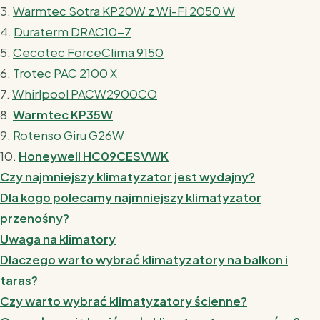
3.
Warmtec Sotra KP20W z Wi-Fi 2050 W
4.
Duraterm DRAC10-7
5.
Cecotec ForceClima 9150
6.
Trotec PAC 2100 X
7.
Whirlpool PACW2900CO
8.
Warmtec KP35W
9.
Rotenso Giru G26W
10.
Honeywell HC09CESVWK
Czy najmniejszy klimatyzator jest wydajny?
Dla kogo polecamy najmniejszy klimatyzator
przenośny?
Uwaga na klimatory
Dlaczego warto wybrać klimatyzatory na balkon i
taras?
Czy warto wybrać klimatyzatory ścienne?