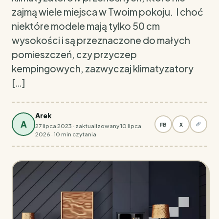
zajmą wiele miejsca w Twoim pokoju. I choć
niektóre modele mają tylko 50 cm
wysokości i są przeznaczone do małych
pomieszczeń, czy przyczep
kempingowych, zazwyczaj klimatyzatory
[…]
Arek
A
FB
X
27 lipca 2023 · zaktualizowany 10 lipca
2026 · 10 min czytania