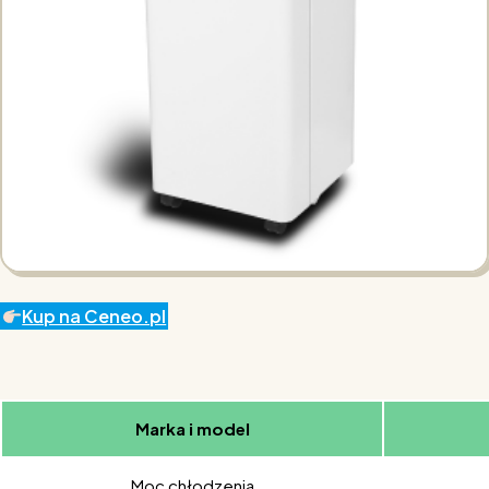
Kup na Ceneo.pl
Marka i model
Moc chłodzenia