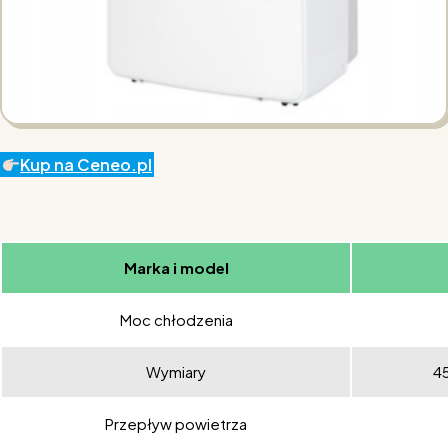
Kup na Ceneo.pl
Marka i model
Moc chłodzenia
Wymiary
45
Przepływ powietrza