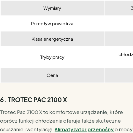
Wymiary
Przepływ powietrza
Klasa energetyczna
chłodz
Tryby pracy
Cena
6. TROTEC PAC 2100 X
Trotec Pac 2100 X to komfortowe urządzenie, które
oprócz funkcji chłodzenia oferuje także skuteczne
osuszanie i wentylację.
Klimatyzator przenośny
o mocy