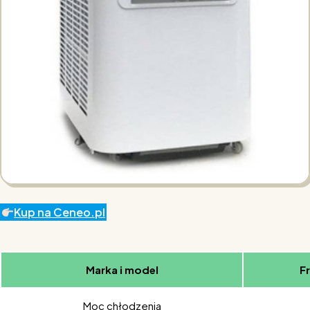
Kup na Ceneo.pl
Marka i model
F
Moc chłodzenia