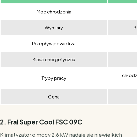
Moc chłodzenia
Wymiary
3
Przepływ powietrza
Klasa energetyczna
chłodz
Tryby pracy
Cena
2. Fral Super Cool FSC 09C
Klimatyzator o mocy 2,6 kW nadaje się niewielkich