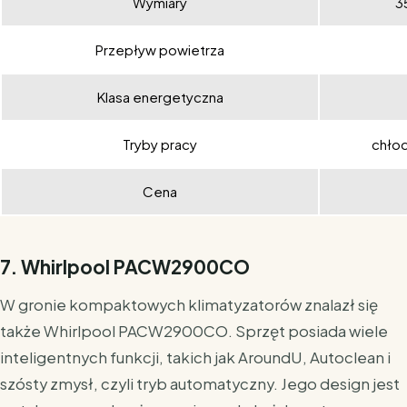
Wymiary
3
Przepływ powietrza
Klasa energetyczna
Tryby pracy
chłod
Cena
7. Whirlpool PACW2900CO
W gronie kompaktowych klimatyzatorów znalazł się
także Whirlpool PACW2900CO. Sprzęt posiada wiele
inteligentnych funkcji, takich jak AroundU, Autoclean i
szósty zmysł, czyli tryb automatyczny. Jego design jest