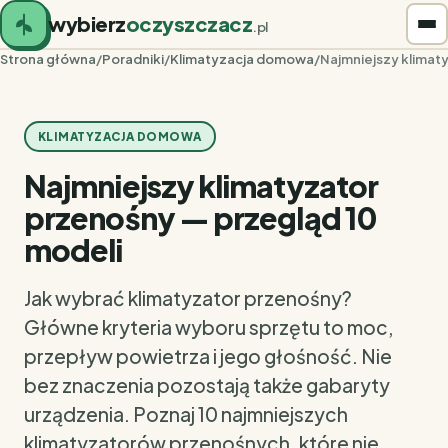
wybierz
oczyszczacz
.pl
Strona główna
/
Poradniki
/
Klimatyzacja domowa
/
Najmniejszy klimat
KLIMATYZACJA DOMOWA
Najmniejszy klimatyzator
przenośny — przegląd 10
modeli
Jak wybrać klimatyzator przenośny?
Główne kryteria wyboru sprzętu to moc,
przepływ powietrza i jego głośność. Nie
bez znaczenia pozostają także gabaryty
urządzenia. Poznaj 10 najmniejszych
klimatyzatorów przenośnych, które nie