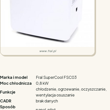
www.fral.pl
Marka i model
Fral SuperCool FSC03
Moc chłodnicza
0,8 kW
chłodzenie, ogrzewanie, oczyszczanie,
Funkcje
wentylacja osuszanie
CADR
brak danych
Sposób
panel, pilot