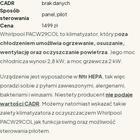
CADR
brak danych
Sposób
panel, pilot
sterowania
Cena
1499 zł
Whirlpool PACW29COL to klimatyzator, który p
oza
chłodzeniem umożliwia ogrzewanie, osuszanie,
wentylację oraz oczyszczanie powietrza
. Jego moc
chłodnicza wynosi 2,8 kW, a moc grzewcza 2 kW.
Urządzenie jest wyposażone w
filtr HEPA
, tak więc
poradzi sobie z pyłami zawieszonymi, alergenami,
bakteriami i wirusami. Niestety producent
nie podaje
wartości CADR
. Możemy natomiast wskazać takie
zalety klimatyzatora z oczyszczaczem Whirlpool
PACW29COL jak funkcja swing oraz możliwość
sterowania pilotem.