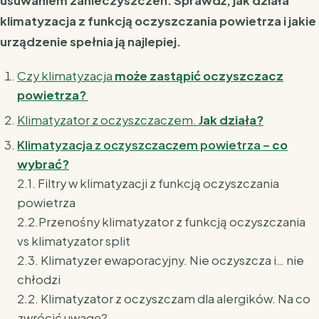
usuwaniem zanieczyszczeń. Sprawdź, jak działa
klimatyzacja z funkcją oczyszczania powietrza i jakie
urządzenie spełnia ją najlepiej.
Czy klimatyzacja
może zastąpić oczyszczacz
powietrza?
Klimatyzator z oczyszczaczem.
Jak działa?
Klimatyzacja z oczyszczaczem powietrza –
co
wybrać?
2.1. Filtry w klimatyzacji z funkcją oczyszczania
powietrza
2.2.Przenośny klimatyzator z funkcją oczyszczania
vs klimatyzator split
2.3. Klimatyzer ewaporacyjny. Nie oczyszcza i… nie
chłodzi
2.2. Klimatyzator z oczyszczam dla alergików. Na co
zwrócić uwagę?