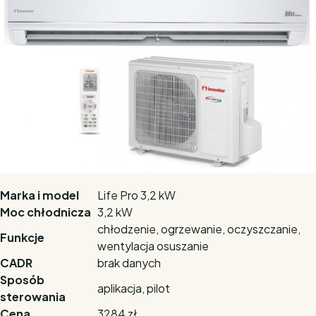
Marka i model
Life Pro 3,2 kW
Moc chłodnicza
3,2 kW
chłodzenie, ogrzewanie, oczyszczanie,
Funkcje
wentylacja osuszanie
CADR
brak danych
Sposób
aplikacja, pilot
sterowania
Cena
3284 zł