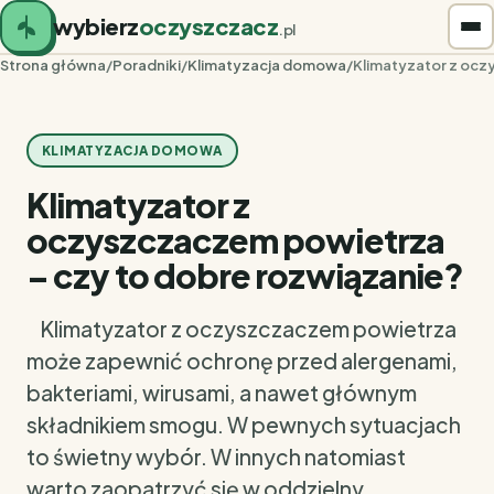
wybierz
oczyszczacz
.pl
Strona główna
/
Poradniki
/
Klimatyzacja domowa
/
Klimatyzator z ocz
KLIMATYZACJA DOMOWA
Klimatyzator z
oczyszczaczem powietrza
– czy to dobre rozwiązanie?
Klimatyzator z oczyszczaczem powietrza
może zapewnić ochronę przed alergenami,
bakteriami, wirusami, a nawet głównym
składnikiem smogu. W pewnych sytuacjach
to świetny wybór. W innych natomiast
warto zaopatrzyć się w oddzielny