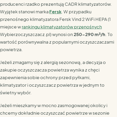
producenci rzadko prezentują CADR klimatyzatorów.
Wyjątek stanowi marka
Fersk
. W przypadku
przenośnego klimatyzatora Fersk Vind 2 WiFi HEPA
(1
miejsce w
rankingu klimatyzatorów przenośnych
Wybierzoczyszczacz.pl)
wynosi on
250-290 m³/h
. To
wartość porównywalna z popularnymi oczyszczaczami
powietrza.
Jeżeli zmagamy się z alergią sezonową, a decyzja o
zakupie oczyszczacza powietrza wynika z chęci
zapewnienia sobie ochrony przed pyłkami,
klimatyzator i oczyszczacz powietrza w jednym to
świetny wybór.
Jeżeli mieszkamy w mocno zasmogowanej okolicy i
chcemy dokładnie oczyszczać powietrze w sezonie