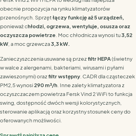
obecnie propozycja na rynku klimatyzatorów
przenośnych. Sprzęt
łączy funkcję aż 5 urządzeń,
ponieważ c
hłodzi, ogrzewa, wentyluje, osusza oraz
oczyszcza powietrze
. Moc chłodnicza wynosi tu
3,52
kW
, a moc grzewcza
3,3 kW.
Zanieczyszczenia usuwane są przez
filtr HEPA
(świetny
w walce z alergenami, bakteriami, wirusami i pyłami
zawieszonymi) oraz
filtr wstępny
. CADR dla cząsteczek
PM2,5 wynosi
290 m³/h
. Inne zalety klimatyzatora z
oczyszczaczem powietrza Fersk Vind 2 WiFi to funkcja
swing, dostępność dwóch wersji kolorystycznych,
sterowanie aplikacją oraz korzystny stosunek ceny do
oferowanych możliwości.
Sprawdź najniższą cenę