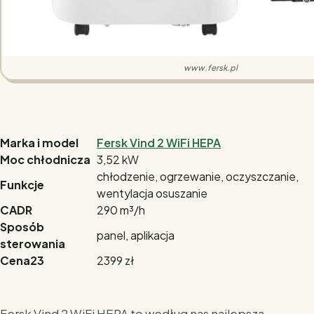
www.fersk.pl
Marka i model
Fersk Vind 2 WiFi HEPA
Moc chłodnicza
3,52 kW
chłodzenie, ogrzewanie, oczyszczanie,
Funkcje
wentylacja osuszanie
CADR
290 m³/h
Sposób
panel, aplikacja
sterowania
Cena23
2399 zł
Fersk Vind 2 WiFi HEPA to według nas najlepsza