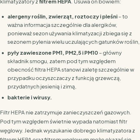
klimatyzatory z
filtrem HEPA
. Usuwa on bowiem:
alergeny roślin, zwierząt, roztoczy i pleśni
– to
ważna informacja szczególnie dla alergików,
ponieważ sezon używania klimatyzacji zbiega się z
sezonem pylenia wielu uczulających gatunków roślin,
pyły zawieszone PM1, PM2,5 i PM10
– główny
składnik smogu, zatem pod tym względem
obecność filtra HEPA stanowi zaletę szczególnie w
przypadku oczyszczaczy z funkcją grzewczą,
przydatnych jesienią i zimą,
bakterie i wirusy.
Filtr HEPA nie zatrzymuje zanieczyszczeń gazowych.
Pod tym względem świetnie wypada natomiast filtr
węglowy. Jednak wyszukanie dobrego klimatyzatora z
filtrem HEPA oraz filtrem węglowym może okazać się