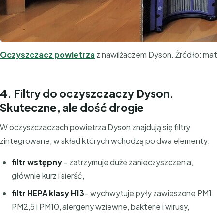
Oczyszczacz powietrza
z nawilżaczem Dyson. Źródło: mat
4. Filtry do oczyszczaczy Dyson.
Skuteczne, ale dość drogie
W oczyszczaczach powietrza Dyson znajdują się filtry
zintegrowane, w skład których wchodzą po dwa elementy:
filtr wstępny
– zatrzymuje duże zanieczyszczenia,
głównie kurz i sierść,
filtr HEPA klasy H13
– wychwytuje pyły zawieszone PM1,
PM2,5 i PM10, alergeny wziewne, bakterie i wirusy,