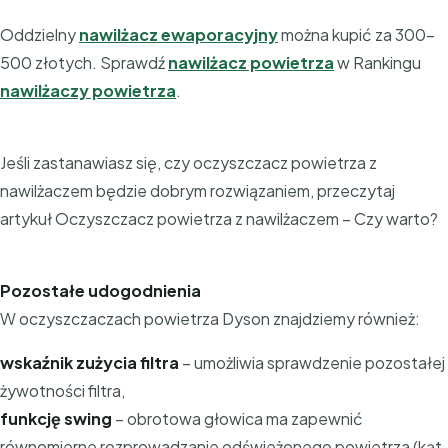
Oddzielny
nawilżacz ewaporacyjny
można kupić za 300-
500 złotych. Sprawdź
nawilżacz powietrza
w Rankingu
nawilżaczy powietrza
.
Jeśli zastanawiasz się, czy oczyszczacz powietrza z
nawilżaczem będzie dobrym rozwiązaniem, przeczytaj
artykuł Oczyszczacz powietrza z nawilżaczem – Czy warto?
Pozostałe udogodnienia
W oczyszczaczach powietrza Dyson znajdziemy również:
wskaźnik zużycia filtra
– umożliwia sprawdzenie pozostałej
żywotności filtra,
funkcję swing
– obrotowa głowica ma zapewnić
równomierne rozprowadzanie odświeżonego powietrza (kąt