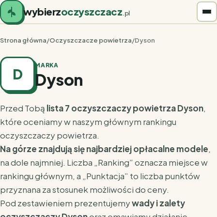
wybierz
oczyszczacz
.pl
Strona główna
/
Oczyszczacze powietrza
/
Dyson
MARKA
D
Dyson
Przed Tobą
lista 7 oczyszczaczy powietrza Dyson
,
które oceniamy w naszym głównym rankingu
oczyszczaczy powietrza
.
Na górze znajdują się najbardziej opłacalne modele
,
na dole najmniej. Liczba „Ranking” oznacza miejsce w
rankingu głównym, a „Punktacja” to liczba punktów
przyznana za stosunek możliwości do ceny.
Pod zestawieniem prezentujemy
wady i zalety
oczyszczaczy Dyson
oraz omawiamy działanie