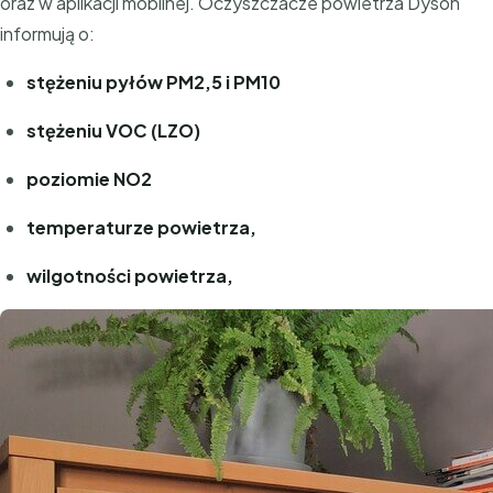
oraz w aplikacji mobilnej. Oczyszczacze powietrza Dyson
informują o:
stężeniu pyłów PM2,5 i PM10
stężeniu VOC (LZO)
poziomie NO2
temperaturze powietrza,
wilgotności powietrza,