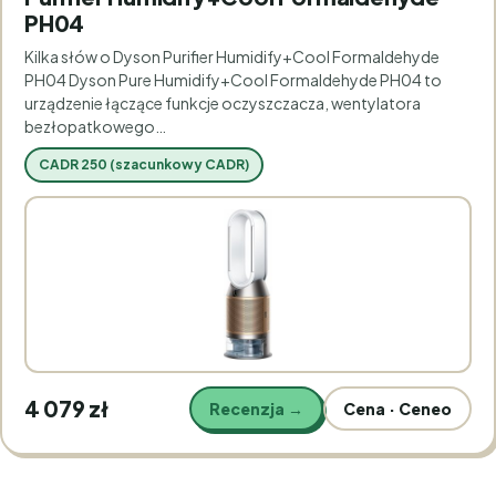
PH04
Kilka słów o Dyson Purifier Humidify+Cool Formaldehyde
PH04 Dyson Pure Humidify+Cool Formaldehyde PH04 to
urządzenie łączące funkcje oczyszczacza, wentylatora
bezłopatkowego…
CADR 250 (szacunkowy CADR)
4 079 zł
Recenzja →
Cena · Ceneo