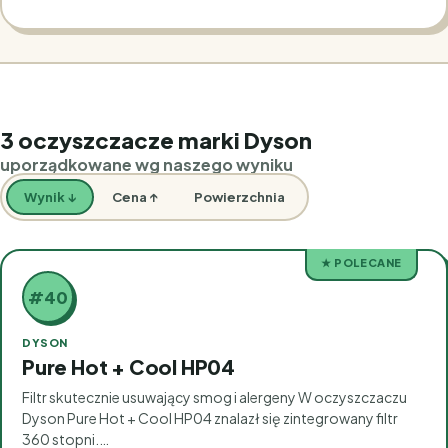
3 oczyszczacze marki Dyson
uporządkowane wg naszego wyniku
Wynik ↓
Cena ↑
Powierzchnia
★ POLECANE
#40
DYSON
Pure Hot + Cool HP04
Filtr skutecznie usuwający smog i alergeny W oczyszczaczu
Dyson Pure Hot + Cool HP04 znalazł się zintegrowany filtr
360 stopni.…