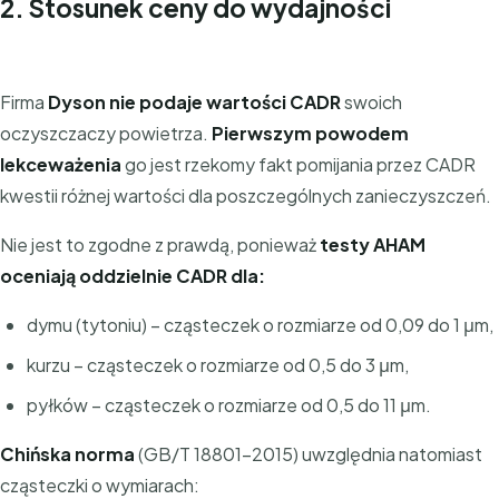
2. Stosunek ceny do wydajności
Firma
Dyson nie podaje wartości CADR
swoich
oczyszczaczy powietrza.
Pierwszym powodem
lekceważenia
go jest rzekomy fakt pomijania przez CADR
kwestii różnej wartości dla poszczególnych zanieczyszczeń.
Nie jest to zgodne z prawdą, ponieważ
testy AHAM
oceniają oddzielnie CADR dla:
dymu (tytoniu) – cząsteczek o rozmiarze od 0,09 do 1 μm,
kurzu – cząsteczek o rozmiarze od 0,5 do 3 μm,
pyłków – cząsteczek o rozmiarze od 0,5 do 11 μm.
Chińska norma
(GB/T 18801-2015) uwzględnia natomiast
cząsteczki o wymiarach: