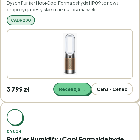
Dyson Purifier Hot+Cool Formaldehyde HP09 to nowa
propozycja brytyjskiej marki, która ma wiele…
CADR 200
3 799 zł
Recenzja →
Cena · Ceneo
—
DYSON
Purifier Humidify+Cool Formaldehyde