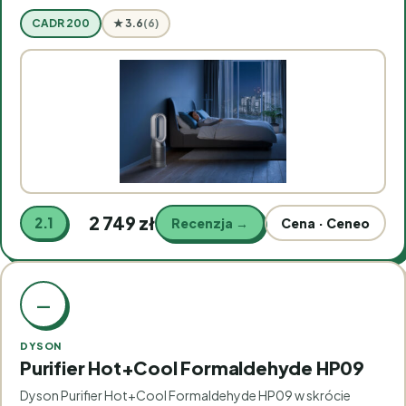
CADR 200
★ 3.6
(6)
2 749 zł
2.1
Recenzja →
Cena · Ceneo
—
DYSON
Purifier Hot+Cool Formaldehyde HP09
Dyson Purifier Hot+Cool Formaldehyde HP09 w skrócie