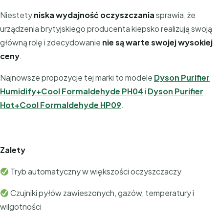
Niestety
niska wydajność oczyszczania
sprawia, że
urządzenia brytyjskiego producenta kiepsko realizują swoją
główną rolę i zdecydowanie
nie są warte swojej wysokiej
ceny
.
Najnowsze propozycje tej marki to modele
Dyson Purifier
Humidify+Cool Formaldehyde PH04
i
Dyson Purifier
Hot+Cool Formaldehyde HP09
.
Zalety
Tryb automatyczny w większości oczyszczaczy
Czujniki pyłów zawieszonych, gazów, temperatury i
wilgotności