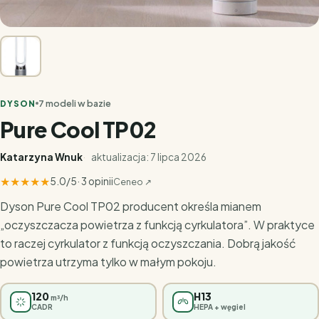
7 modeli w bazie
DYSON
Pure Cool TP02
Katarzyna Wnuk
aktualizacja: 7 lipca 2026
★
★
★
★
★
5.0/5
· 3 opinii
Ceneo ↗
Dyson Pure Cool TP02 producent określa mianem
„oczyszczacza powietrza z funkcją cyrkulatora”. W praktyce
to raczej cyrkulator z funkcją oczyszczania. Dobrą jakość
powietrza utrzyma tylko w małym pokoju.
120
H13
m³/h
CADR
HEPA + węgiel