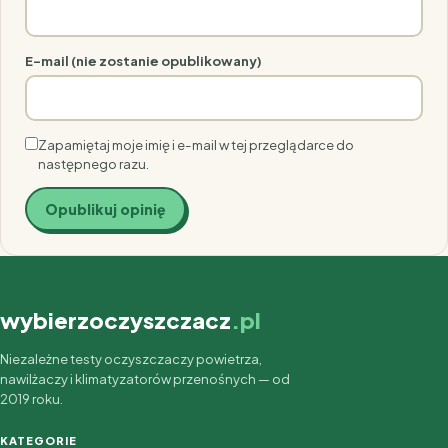
E-mail (nie zostanie opublikowany)
Zapamiętaj moje imię i e-mail w tej przeglądarce do
następnego razu.
wybierzoczyszczacz
.pl
Niezależne testy oczyszczaczy powietrza,
nawilżaczy i klimatyzatorów przenośnych — od
2019 roku.
KATEGORIE