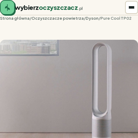
wybierz
oczyszczacz
.pl
Strona główna
/
Oczyszczacze powietrza
/
Dyson
/
Pure Cool TP02