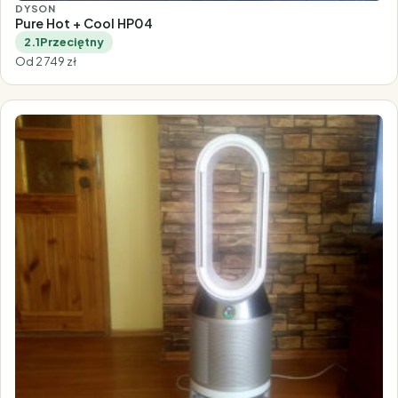
DYSON
Pure Hot + Cool HP04
2.1
Przeciętny
Od 2 749 zł