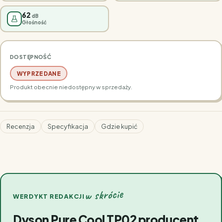
62
dB
Głośność
DOSTĘPNOŚĆ
WYPRZEDANE
Produkt obecnie niedostępny w sprzedaży.
Recenzja
Specyfikacja
Gdzie kupić
w skrócie
WERDYKT REDAKCJI
Dyson Pure Cool TP02 producent