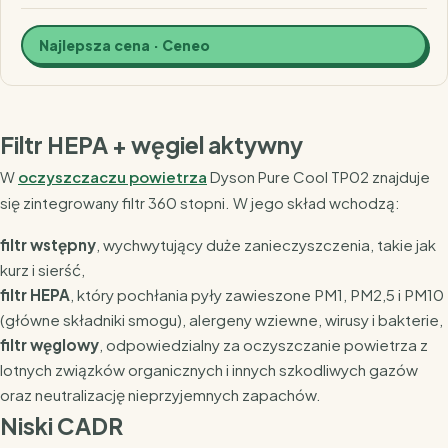
Najlepsza cena · Ceneo
Filtr HEPA + węgiel aktywny
W
oczyszczaczu powietrza
Dyson Pure Cool TP02 znajduje
się zintegrowany filtr 360 stopni. W jego skład wchodzą:
filtr wstępny
, wychwytujący duże zanieczyszczenia, takie jak
kurz i sierść,
filtr HEPA
, który pochłania pyły zawieszone PM1, PM2,5 i PM10
(główne składniki smogu), alergeny wziewne, wirusy i bakterie,
filtr węglowy
, odpowiedzialny za oczyszczanie powietrza z
lotnych związków organicznych i innych szkodliwych gazów
oraz neutralizację nieprzyjemnych zapachów.
Niski CADR