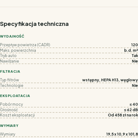
Specyfikacja techniczna
WYDAJNOŚĆ
Przepływ powietrza (CADR)
120
Maks. powierzchnia
b.d. m²
Tryb auto
Tak
Nawilżanie
Nie
FILTRACJA
Typ filtrów
wstępny, HEPA H13, węglowy
Technologie
Nie
EKSPLOATACJA
Pobór mocy
≤ 40
Głośność
≤ 62 dB
Koszt eksploatacji
Od 458 zł na rok
WYMIARY
Wymiary
19,5 x 10,9 x 101,8