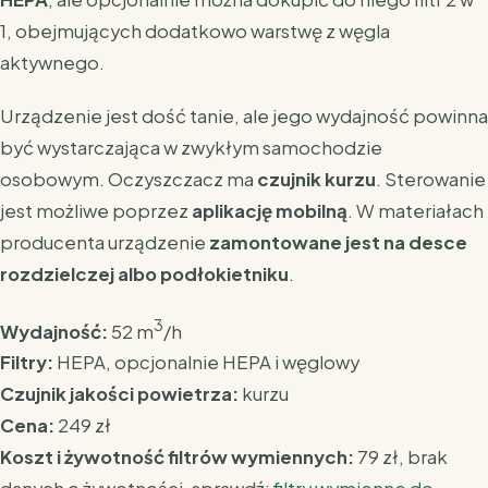
1, obejmujących dodatkowo warstwę z węgla
aktywnego.
Urządzenie jest dość tanie, ale jego wydajność powinna
być wystarczająca w zwykłym samochodzie
osobowym. Oczyszczacz ma
czujnik kurzu
. Sterowanie
jest możliwe poprzez
aplikację mobilną
. W materiałach
producenta urządzenie
zamontowane jest na desce
rozdzielczej albo podłokietniku
.
3
Wydajność:
52 m
/h
Filtry:
HEPA, opcjonalnie HEPA i węglowy
Czujnik jakości powietrza:
kurzu
Cena:
249 zł
Koszt i żywotność filtrów wymiennych:
79 zł, brak