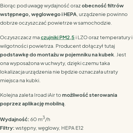
Biorąc pod uwagę wydajność oraz
obecność filtrów
wstępnego, węglowego i HEPA
, urządzenie powinno
dobrze oczyszczać powietrze w samochodzie.
Oczyszczacz ma
czujniki PM2,5
i LZO oraz temperatury i
wilgotności powietrza. Producent dołączył tutaj
podstawkę do montażu w pojemniku na kubek
. Jest
ona wyposażona w uchwyty, dzięki czemu taka
lokalizacja urządzenia nie będzie oznaczała utraty
miejsca na kubki.
Kolejna zaleta Iroad iAir to
możliwość sterowania
poprzez aplikację mobilną
.
3
Wydajność:
60 m
/h
Filtry:
wstępny, węglowy, HEPA E12