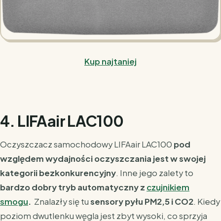
Kup najtaniej
4. LIFAair LAC100
Oczyszczacz samochodowy LIFAair LAC100
pod
względem wydajności oczyszczania jest
w swojej
kategorii
bezkonkurencyjny
.
Inne jego zalety to
bardzo dobry tryb automatyczny z
czujnikiem
smogu
.
Znalazły się tu
sensory pyłu PM2,5 i CO2
.
Kiedy
poziom dwutlenku węgla jest zbyt wysoki, co sprzyja