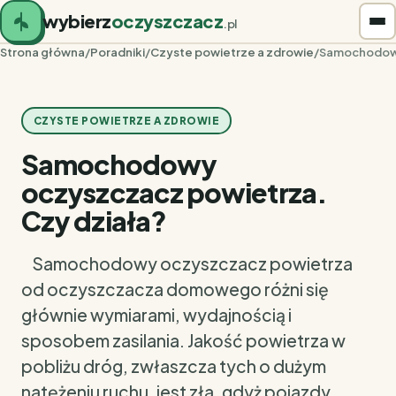
wybierz
oczyszczacz
.pl
Strona główna
/
Poradniki
/
Czyste powietrze a zdrowie
/
Samochodowy
CZYSTE POWIETRZE A ZDROWIE
Samochodowy
oczyszczacz powietrza.
Czy działa?
Samochodowy oczyszczacz powietrza
od oczyszczacza domowego różni się
głównie wymiarami, wydajnością i
sposobem zasilania. Jakość powietrza w
pobliżu dróg, zwłaszcza tych o dużym
natężeniu ruchu, jest zła, gdyż pojazdy