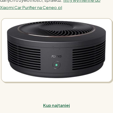
danych o żywotności,
sprawdź:
filtry wymienne do
Xiaomi Car Purifier na
Ceneo.pl
Kup najtaniej