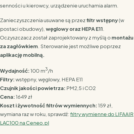
senności u kierowcy, urządzenie uruchamia alarm.
Zanieczyszczenia usuwane są przez
filtr wstępny
(w
postaci obudowy),
węglowy oraz HEPA E11
.
Oczyszczacz został zaprojektowany z myślą o
montażu
za zagłówkiem
. Sterowanie jest możliwe poprzez
aplikację mobilną.
3
Wydajność:
100 m
/h
Filtry:
wstępny, węglowy, HEPA E11
Czujnik jakości powietrza:
PM2,5 i CO2
Cena:
1649 zł
Koszt i żywotność filtrów wymiennych:
159 zł,
wymiana raz w roku,
sprawdź:
filtry wymienne do LIFAAIR
LAC100 na
Ceneo.pl