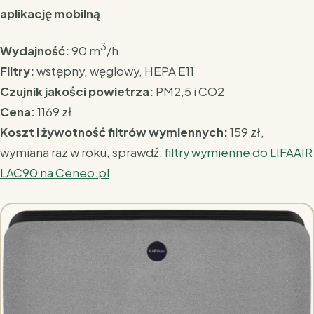
aplikację mobilną
.
3
Wydajność:
90 m
/h
Filtry:
wstępny, węglowy, HEPA E11
Czujnik jakości powietrza:
PM2,5 i CO2
Cena:
1169 zł
Koszt i żywotność filtrów wymiennych:
159 zł,
wymiana raz w roku,
sprawdź:
filtry wymienne do LIFAAIR
LAC90 na
Ceneo.pl