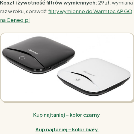
Koszt i żywotność filtrów wymiennych:
29 zł, wymiana
raz w roku, sprawdź:
filtry wymienne do Warmtec AP GO
na Ceneo.pl
Kup najtaniej – kolor czarny
Kup najtaniej – kolor biały