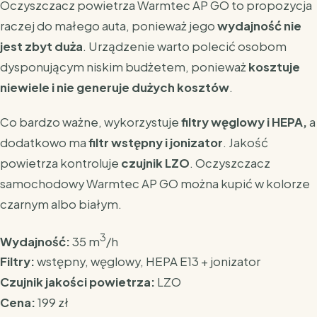
Oczyszczacz powietrza Warmtec AP GO to propozycja
raczej do małego auta, ponieważ jego
wydajność nie
jest zbyt duża
. Urządzenie warto polecić osobom
dysponującym niskim budżetem, ponieważ
kosztuje
niewiele i nie generuje dużych kosztów
.
Co bardzo ważne, wykorzystuje
filtry węglowy i HEPA,
a
dodatkowo ma
filtr wstępny i jonizator
. Jakość
powietrza kontroluje
czujnik LZO
. Oczyszczacz
samochodowy Warmtec AP GO można kupić w kolorze
czarnym albo białym.
3
Wydajność:
35 m
/h
Filtry:
wstępny, węglowy, HEPA E13 + jonizator
Czujnik jakości powietrza:
LZO
Cena:
199 zł