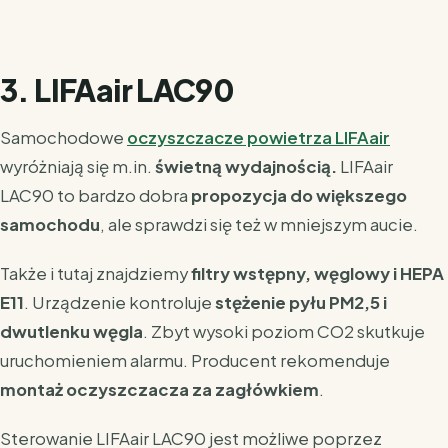
3. LIFAair LAC90
Samochodowe
oczyszczacze powietrza LIFAair
wyróżniają się m.in.
świetną wydajnością.
LIFAair
LAC90 to bardzo dobra
propozycja do większego
samochodu
, ale sprawdzi się też w mniejszym aucie.
Także i tutaj znajdziemy
filtry wstępny, węglowy i HEPA
E11
. Urządzenie kontroluje
stężenie pyłu PM2,5 i
dwutlenku węgla
. Zbyt wysoki poziom CO2 skutkuje
uruchomieniem alarmu. Producent rekomenduje
montaż oczyszczacza za zagłówkiem
.
Sterowanie LIFAair LAC90 jest możliwe poprzez