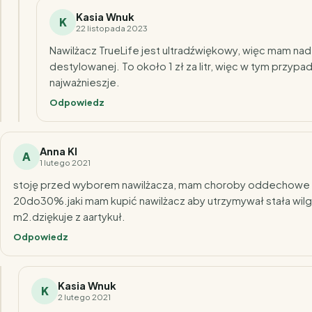
Kasia Wnuk
K
22 listopada 2023
Nawilżacz TrueLife jest ultradźwiękowy, więc mam na
destylowanej. To około 1 zł za litr, więc w tym przypad
najważnieszje.
Odpowiedz
Anna Kl
A
1 lutego 2021
stoję przed wyborem nawilżacza, mam choroby oddechowe i
20do30%.jaki mam kupić nawilżacz aby utrzymywał stała wil
m2.dziękuje z aartykuł.
Odpowiedz
Kasia Wnuk
K
2 lutego 2021