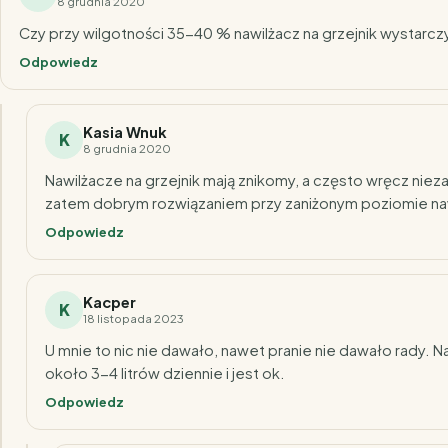
8 grudnia 2020
Czy przy wilgotności 35-40 % nawilżacz na grzejnik wystarcz
Odpowiedz
Kasia Wnuk
K
8 grudnia 2020
Nawilżacze na grzejnik mają znikomy, a często wręcz niez
zatem dobrym rozwiązaniem przy zaniżonym poziomie naw
Odpowiedz
Kacper
K
18 listopada 2023
U mnie to nic nie dawało, nawet pranie nie dawało rady. 
około 3-4 litrów dziennie i jest ok.
Odpowiedz